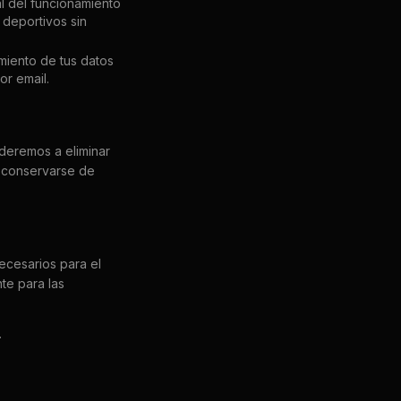
l del funcionamiento
 deportivos sin
amiento de tus datos
or email.
ederemos a eliminar
n conservarse de
ecesarios para el
te para las
.