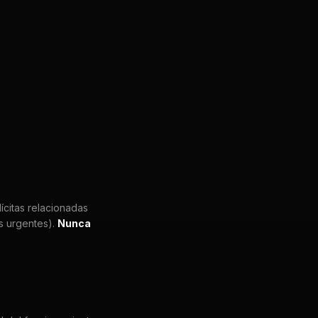
ícitas relacionadas
as urgentes).
Nunca