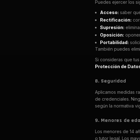
Puedes ejercer los s
Acceso:
saber qué
Rectificación:
cor
Supresión:
elimina
Oposición:
oponert
Portabilidad:
solic
También puedes elimin
Si consideras que tu
Protección de Dato
8. Seguridad
Aplicamos medidas r
de credenciales. Ning
según la normativa vi
9. Menores de ed
Los menores de 14 añ
o tutor legal. Los ma