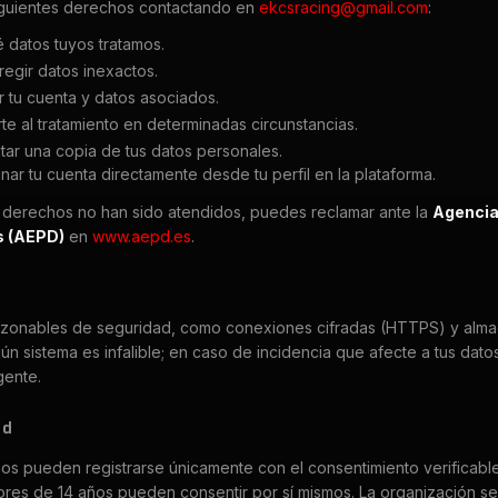
iguientes derechos contactando en
ekcsracing@gmail.com
:
 datos tuyos tratamos.
regir datos inexactos.
r tu cuenta y datos asociados.
e al tratamiento en determinadas circunstancias.
itar una copia de tus datos personales.
ar tu cuenta directamente desde tu perfil en la plataforma.
s derechos no han sido atendidos, puedes reclamar ante la
Agencia
s (AEPD)
en
www.aepd.es
.
azonables de seguridad, como conexiones cifradas (HTTPS) y alm
ún sistema es infalible; en caso de incidencia que afecte a tus dato
gente.
ad
os pueden registrarse únicamente con el consentimiento verificabl
yores de 14 años pueden consentir por sí mismos. La organización s