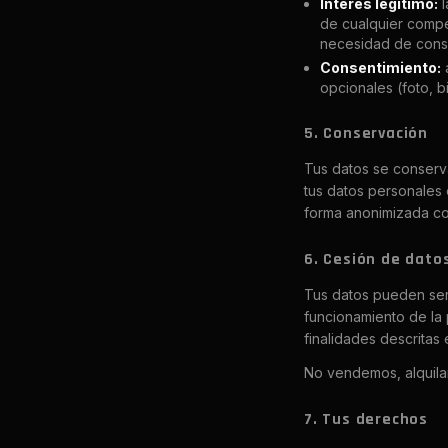
Interés legítimo:
l
de cualquier compet
necesidad de conse
Consentimiento:
a
opcionales (foto, b
5. Conservación
Tus datos se conserva
tus datos personales 
forma anonimizada con
6. Cesión de dato
Tus datos pueden ser
funcionamiento de la 
finalidades descritas e
No vendemos, alquila
7. Tus derechos